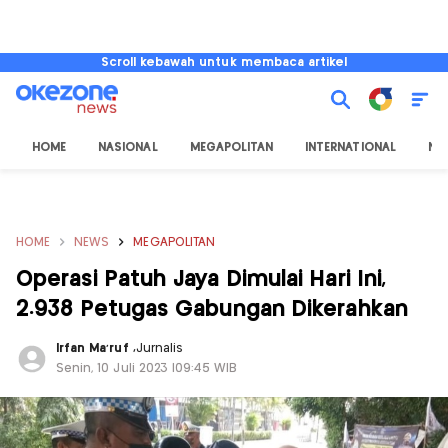
Scroll kebawah untuk membaca artikel
HOME
NASIONAL
MEGAPOLITAN
INTERNATIONAL
NU
HOME
NEWS
MEGAPOLITAN
Operasi Patuh Jaya Dimulai Hari Ini,
2.938 Petugas Gabungan Dikerahkan
Irfan Ma'ruf
,
Jurnalis
Senin, 10 Juli 2023 |09:45 WIB