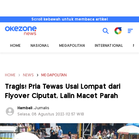
Scroll kebawah untuk membaca artikel
HOME
NASIONAL
MEGAPOLITAN
INTERNATIONAL
NU
HOME
NEWS
MEGAPOLITAN
Tragis! Pria Tewas Usai Lompat dari
Flyover Ciputat, Lalin Macet Parah
Hambali
,
Jurnalis
Selasa, 08 Agustus 2023 |12:57 WIB