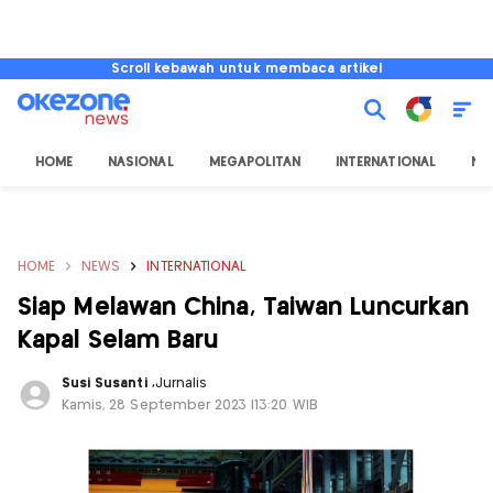
Scroll kebawah untuk membaca artikel
HOME
NASIONAL
MEGAPOLITAN
INTERNATIONAL
NU
HOME
NEWS
INTERNATIONAL
Siap Melawan China, Taiwan Luncurkan
Kapal Selam Baru
Susi Susanti
,
Jurnalis
Kamis, 28 September 2023 |13:20 WIB