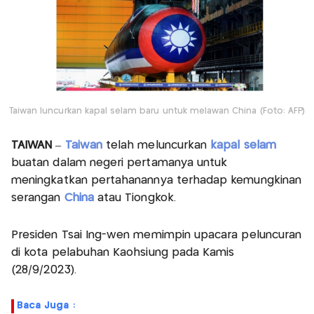
Taiwan luncurkan kapal selam baru untuk melawan China (Foto: AFP)
TAIWAN
–
Taiwan
telah meluncurkan
kapal selam
buatan dalam negeri pertamanya untuk
meningkatkan pertahanannya terhadap kemungkinan
serangan
China
atau Tiongkok.
Presiden Tsai Ing-wen memimpin upacara peluncuran
di kota pelabuhan Kaohsiung pada Kamis
(28/9/2023).
Baca Juga :