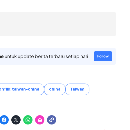
ne
untuk update berita terbaru setiap hari
Follow
onflik taiwan-china
china
Taiwan