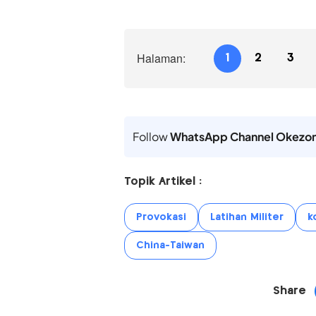
Halaman:
1
2
3
Follow
WhatsApp Channel Okezo
Topik Artikel :
Provokasi
Latihan Militer
k
China-Taiwan
Share