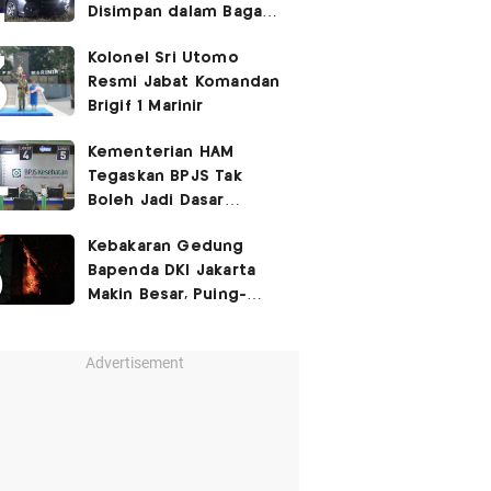
Disimpan dalam Bagasi
Honda Jazz
Kolonel Sri Utomo
Resmi Jabat Komandan
Brigif 1 Marinir
Kementerian HAM
Tegaskan BPJS Tak
Boleh Jadi Dasar
Perbedaan Kualitas
Kebakaran Gedung
Layanan Kesehatan
Bapenda DKI Jakarta
Makin Besar, Puing-
Puing Berjatuhan
Advertisement