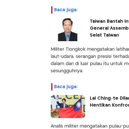
baca juga:
Taiwan Bantah I
General Assembl
Selat Taiwan
Militer Tiongkok mengatakan latih
laut-udara, serangan presisi terha
dalam dan di luar pulau itu untu
sesungguhnya.
baca juga:
Lai Ching-te Dil
Hentikan Konfro
Analis militer mengatakan pulau-pu