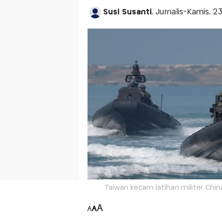
Susi Susanti
, Jurnalis-Kamis, 2
Taiwan kecam latihan militer Chin
A
A
A