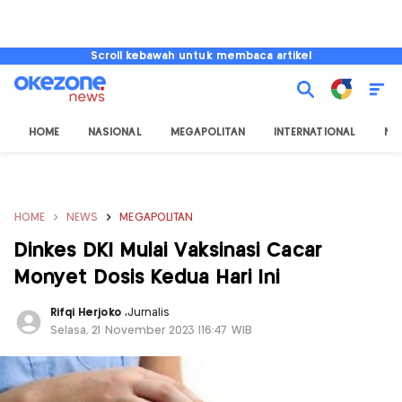
Scroll kebawah untuk membaca artikel
HOME
NASIONAL
MEGAPOLITAN
INTERNATIONAL
NU
HOME
NEWS
MEGAPOLITAN
Dinkes DKI Mulai Vaksinasi Cacar
Monyet Dosis Kedua Hari Ini
Rifqi Herjoko
,
Jurnalis
Selasa, 21 November 2023 |16:47 WIB