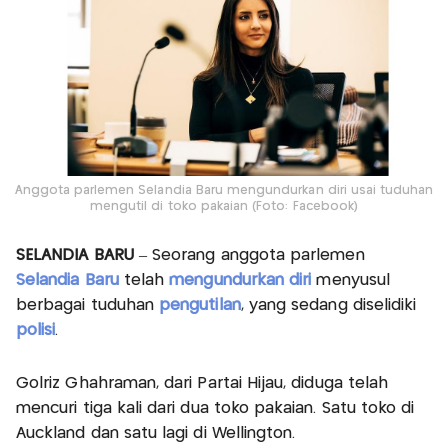
Anggota parlemen Selandia Baru mengundurkan diri usai tuduhan
mengutil di toko pakaian (Foto: Facebook)
SELANDIA BARU
– Seorang anggota parlemen
Selandia Baru
telah
mengundurkan diri
menyusul
berbagai tuduhan
pengutilan
, yang sedang diselidiki
polisi
.
Golriz Ghahraman, dari Partai Hijau, diduga telah
mencuri tiga kali dari dua toko pakaian. Satu toko di
Auckland dan satu lagi di Wellington.