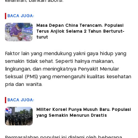
kelahiran, bahkan aborsi.
BACA JUGA:
Masa Depan China Terancam, Populasi
Terus Anjlok Selama 2 Tahun Berturut-
turut
Faktor lain yang mendukung yakni gaya hidup yang
semakin tidak sehat. Seperti halnya makanan,
lingkungan, dan meningkatnya Penyakit Menular
Seksual (PMS) yang memengaruhi kualitas kesehatan
pria dan wanita.
BACA JUGA:
Militer Korsel Punya Musuh Baru, Populasi
yang Semakin Menurun Drastis
Permasalahan populasi ini dialami oleh beberapa