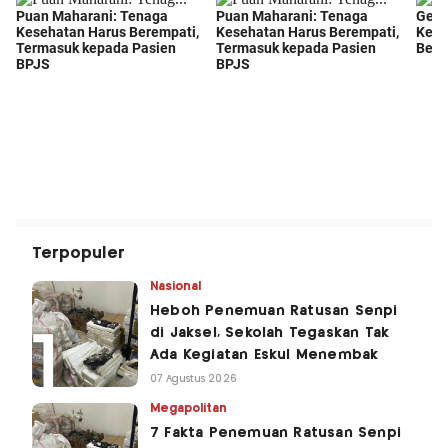
Terpopuler
Nasional
Heboh Penemuan Ratusan Senpi
di Jaksel, Sekolah Tegaskan Tak
Ada Kegiatan Eskul Menembak
07 Agustus 2026
Megapolitan
7 Fakta Penemuan Ratusan Senpi