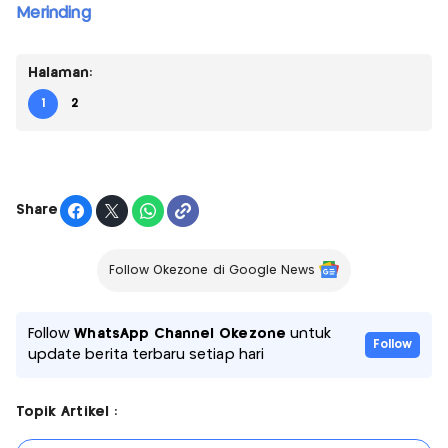
Merinding
Halaman:
1
2
Share
Follow Okezone di Google News
Follow
WhatsApp Channel Okezone
untuk
Follow
update berita terbaru setiap hari
Topik Artikel :