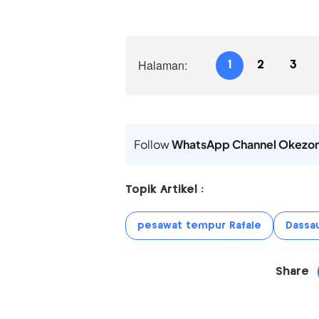
Halaman:
1
2
3
Follow
WhatsApp Channel Okezo
Topik Artikel :
pesawat tempur Rafale
Dassau
Share