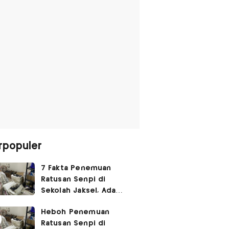
rpopuler
7 Fakta Penemuan
Ratusan Senpi di
Sekolah Jaksel, Ada
Dugaan Narkoba hingga
Heboh Penemuan
Ruang Bunker
Ratusan Senpi di