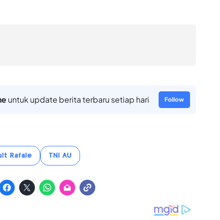
ne
untuk update berita terbaru setiap hari
Follow
lt Rafale
TNI AU