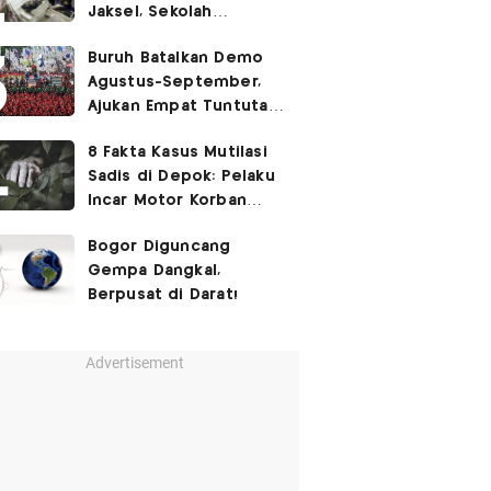
Jaksel, Sekolah
Tegaskan Tak Ada
Buruh Batalkan Demo
Kegiatan Eskul
Agustus-September,
Menembak
Ajukan Empat Tuntutan
ke Pemerintah
8 Fakta Kasus Mutilasi
Sadis di Depok: Pelaku
Incar Motor Korban
hingga Motif Terungkap
Bogor Diguncang
Gempa Dangkal,
Berpusat di Darat!
Advertisement