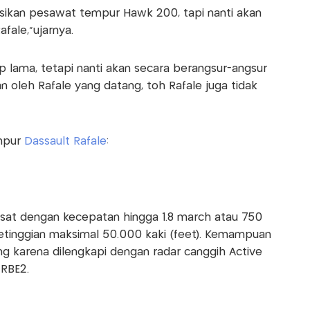
asikan pesawat tempur Hawk 200, tapi nanti akan
fale,”ujarnya.
 lama, tetapi nanti akan secara berangsur-angsur
n oleh Rafale yang datang, toh Rafale juga tidak
empur
Dassault Rafale
:
esat dengan kecepatan hingga 1.8 march atau 750
etinggian maksimal 50.000 kaki (feet). Kemampuan
g karena dilengkapi dengan radar canggih Active
 RBE2.