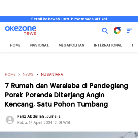
Scroll kebawah untuk membaca artikel
HOME
NASIONAL
MEGAPOLITAN
INTERNATIONAL
NU
HOME
NEWS
NUSANTARA
7 Rumah dan Waralaba di Pandeglang
Porak Poranda Diterjang Angin
Kencang, Satu Pohon Tumbang
Fariz Abdullah
,
Jurnalis
Rabu, 17 April 2024 |21:01 WIB