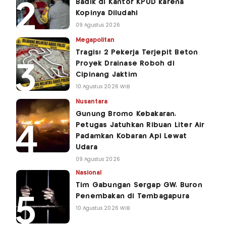
Badik di Kantor KPUD karena
Kopinya Diludahi
09 Agustus 2026
Megapolitan
Tragis! 2 Pekerja Terjepit Beton
Proyek Drainase Roboh di
Cipinang Jaktim
10 Agustus 2026 WIB
Nusantara
Gunung Bromo Kebakaran,
Petugas Jatuhkan Ribuan Liter Air
Padamkan Kobaran Api Lewat
Udara
09 Agustus 2026
Nasional
Tim Gabungan Sergap GW, Buron
Penembakan di Tembagapura
10 Agustus 2026 WIB