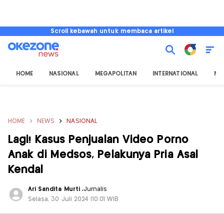
Scroll kebawah untuk membaca artikel
HOME
NASIONAL
MEGAPOLITAN
INTERNATIONAL
NU
HOME
NEWS
NASIONAL
Lagi! Kasus Penjualan Video Porno
Anak di Medsos, Pelakunya Pria Asal
Kendal
Ari Sandita Murti
,
Jurnalis
Selasa, 30 Juli 2024 |10:01 WIB