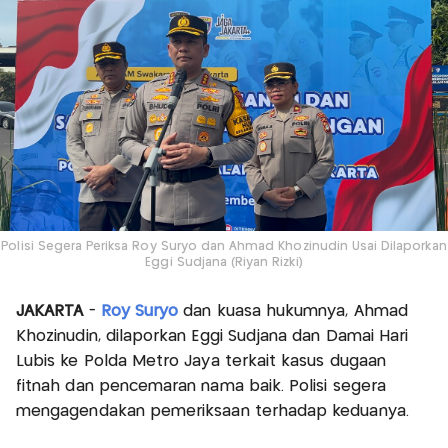
Polisi Segera Periksa Roy Suryo dan Ahmad Khozinudin Usai Dilaporkan
Eggi Sudjana (Riyan Rizki)
JAKARTA
-
Roy Suryo
dan kuasa hukumnya, Ahmad
Khozinudin, dilaporkan Eggi Sudjana dan Damai Hari
Lubis ke Polda Metro Jaya terkait kasus dugaan
fitnah dan pencemaran nama baik. Polisi segera
mengagendakan pemeriksaan terhadap keduanya.