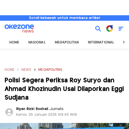
Scroll kebawah untuk membaca artikel
HOME
NASIONAL
MEGAPOLITAN
INTERNATIONAL
NU
HOME
NEWS
MEGAPOLITAN
Polisi Segera Periksa Roy Suryo dan
Ahmad Khozinudin Usai Dilaporkan Eggi
Sudjana
Riyan Rizki Roshali
,
Jurnalis
Kamis, 29 Januari 2026 |09:45 WIB