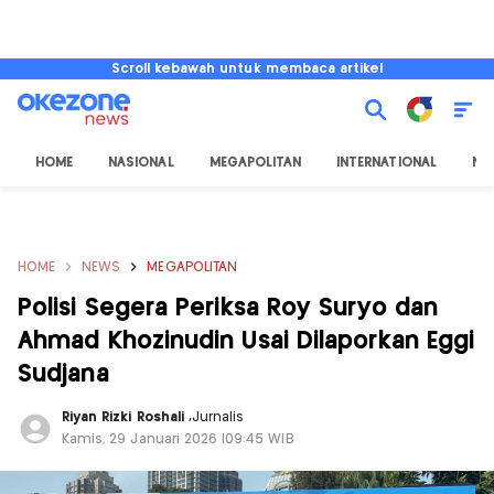
Scroll kebawah untuk membaca artikel
HOME
NASIONAL
MEGAPOLITAN
INTERNATIONAL
NU
HOME
NEWS
MEGAPOLITAN
Polisi Segera Periksa Roy Suryo dan
Ahmad Khozinudin Usai Dilaporkan Eggi
Sudjana
Riyan Rizki Roshali
,
Jurnalis
Kamis, 29 Januari 2026 |09:45 WIB