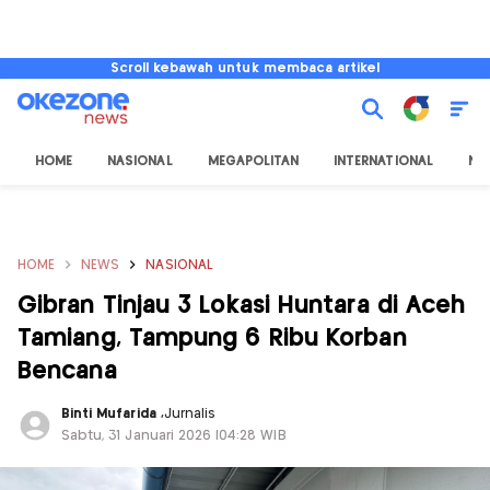
Scroll kebawah untuk membaca artikel
HOME
NASIONAL
MEGAPOLITAN
INTERNATIONAL
NU
HOME
NEWS
NASIONAL
Gibran Tinjau 3 Lokasi Huntara di Aceh
Tamiang, Tampung 6 Ribu Korban
Bencana
Binti Mufarida
,
Jurnalis
Sabtu, 31 Januari 2026 |04:28 WIB