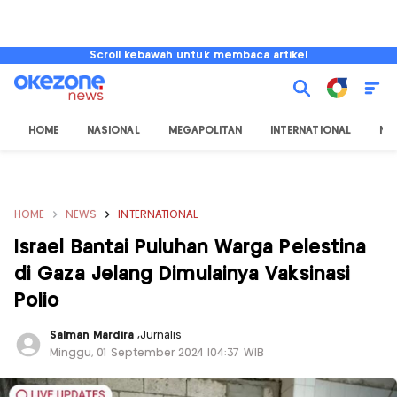
Scroll kebawah untuk membaca artikel
HOME
NASIONAL
MEGAPOLITAN
INTERNATIONAL
NU
HOME
NEWS
INTERNATIONAL
Israel Bantai Puluhan Warga Pelestina
di Gaza Jelang Dimulainya Vaksinasi
Polio
Salman Mardira
,
Jurnalis
Minggu, 01 September 2024 |04:37 WIB