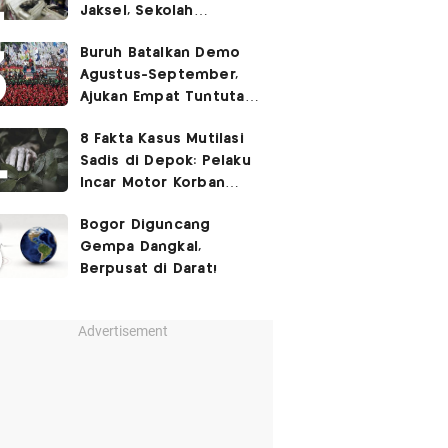
Jaksel, Sekolah
Tegaskan Tak Ada
Buruh Batalkan Demo
Kegiatan Eskul
Agustus-September,
Menembak
Ajukan Empat Tuntutan
ke Pemerintah
8 Fakta Kasus Mutilasi
Sadis di Depok: Pelaku
Incar Motor Korban
hingga Motif Terungkap
Bogor Diguncang
Gempa Dangkal,
Berpusat di Darat!
Advertisement