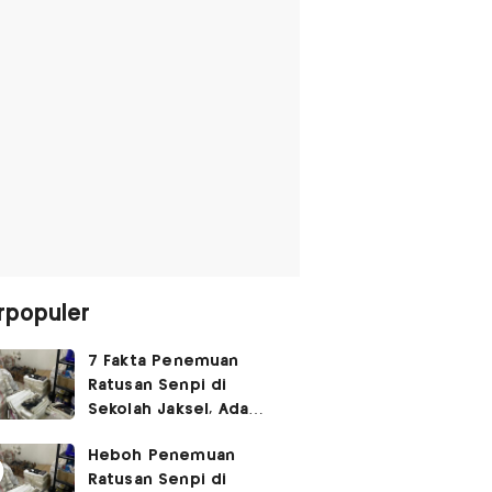
rpopuler
7 Fakta Penemuan
Ratusan Senpi di
Sekolah Jaksel, Ada
Dugaan Narkoba hingga
Heboh Penemuan
Ruang Bunker
Ratusan Senpi di