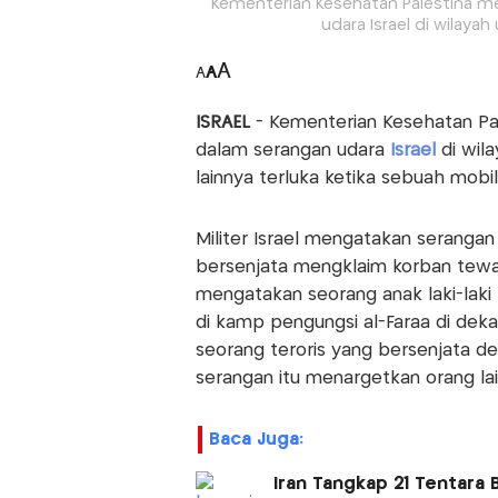
Kementerian Kesehatan Palestina m
udara Israel di wilayah
A
A
A
ISRAEL
- Kementerian Kesehatan P
dalam serangan udara
Israel
di wil
lainnya terluka ketika sebuah mobi
Militer Israel mengatakan serangan
bersenjata mengklaim korban tewas
mengatakan seorang anak laki-laki 
di kamp pengungsi al-Faraa di de
seorang teroris yang bersenjata 
serangan itu menargetkan orang lai
Baca Juga:
Iran Tangkap 21 Tentara