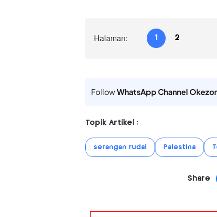
Halaman:
1
2
Follow
WhatsApp Channel Okezo
Topik Artikel :
serangan rudal
Palestina
T
Share