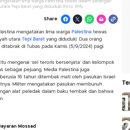
engatakan lima warga Palestina tewas dalam serangan
 utara Tepi Barat yang diduduki (Foto: EPA)
Share
alestina mengatakan lima warga
Palestina
tewas
ayah utara
Tepi Barat
yang diduduki. Dua orang
l ditabrak di Tubas pada Kamis (5/9/2024) pagi.
 itu mengenai ‘sel teroris bersenjata’ dan kelompok
 sebagai pejuang. Media Palestina juga
berusia 16 tahun ditembak mati oleh pasukan Israel
Te
katnya. Militer mengatakan pasukan membunuh
dengan alat peledak dalam baku tembak dan bahwa
n.
 Bayaran Mossad