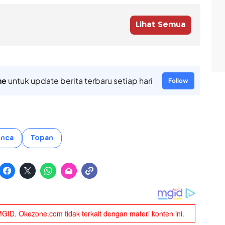
Lihat Semua
ne
untuk update berita terbaru setiap hari
Follow
inca
Topan