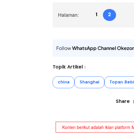
Halaman:
1
2
Follow
WhatsApp Channel Okezo
Topik Artikel :
china
Shanghai
Topan Beb
Share