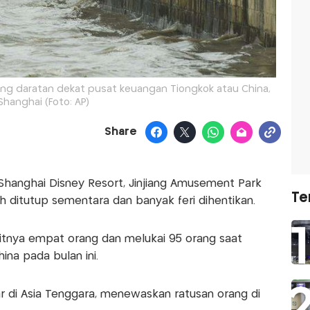
ng daratan dekat pusat keuangan Tiongkok atau China,
Shanghai (Foto: AP)
Share
 Shanghai Disney Resort, Jinjiang Amusement Park
Te
ah ditutup sementara dan banyak feri dihentikan.
kitnya empat orang dan melukai 95 orang saat
ina pada bulan ini.
r di Asia Tenggara, menewaskan ratusan orang di