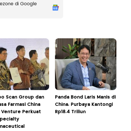
ezone di Google
o Scan Group dan
Panda Bond Laris Manis di
asa Farmasi China
China, Purbaya Kantongi
t Venture Perkuat
Rp18,4 Triliun
Specialty
maceutical