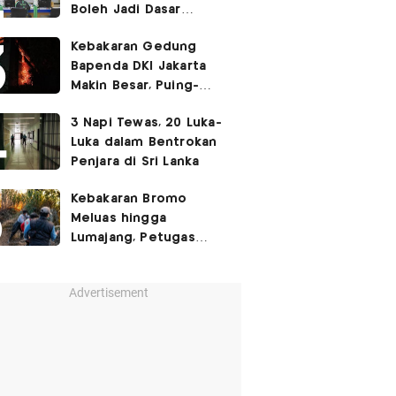
Boleh Jadi Dasar
Perbedaan Kualitas
Kebakaran Gedung
Layanan Kesehatan
Bapenda DKI Jakarta
Makin Besar, Puing-
Puing Berjatuhan
3 Napi Tewas, 20 Luka-
Luka dalam Bentrokan
Penjara di Sri Lanka
Kebakaran Bromo
Meluas hingga
Lumajang, Petugas
Gabungan Buat Sekat
Api
Advertisement