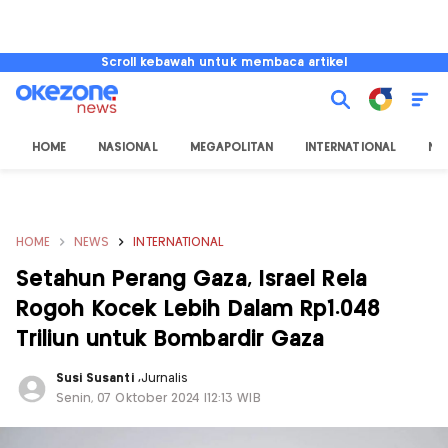
Scroll kebawah untuk membaca artikel
HOME
NASIONAL
MEGAPOLITAN
INTERNATIONAL
NU
HOME
NEWS
INTERNATIONAL
Setahun Perang Gaza, Israel Rela
Rogoh Kocek Lebih Dalam Rp1.048
Triliun untuk Bombardir Gaza
Susi Susanti
,
Jurnalis
Senin, 07 Oktober 2024 |12:13 WIB