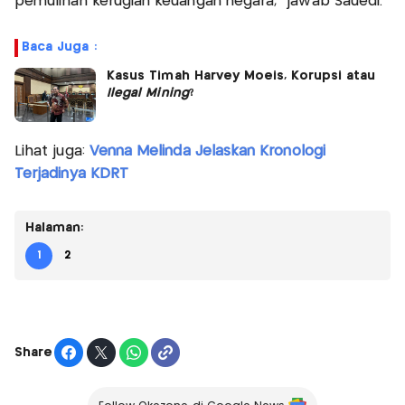
pemulihan kerugian keuangan negara," jawab Sauedi.
Baca Juga :
Kasus Timah Harvey Moeis, Korupsi atau
Ilegal Mining
?
Lihat juga:
Venna Melinda Jelaskan Kronologi
Terjadinya KDRT
Halaman:
1
2
Share