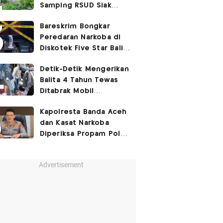
Samping RSUD Siak
Akibat Suntikan
Bareskrim Bongkar
Rocuronium
Peredaran Narkoba di
Diskotek Five Star Bali,
Ini Penampakannya!
Detik-Detik Mengerikan
Balita 4 Tahun Tewas
Ditabrak Mobil
Kapolsek
Kapolresta Banda Aceh
dan Kasat Narkoba
Diperiksa Propam Polri,
Ada Apa?
Advertisement