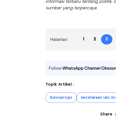
informasi terbaru tentang politik, 
sumber yang terpercaya.
Halaman:
1
2
3
Follow
WhatsApp Channel Okezo
Topik Artikel :
Kulonprogo
kecelakaan lalu lin
Share