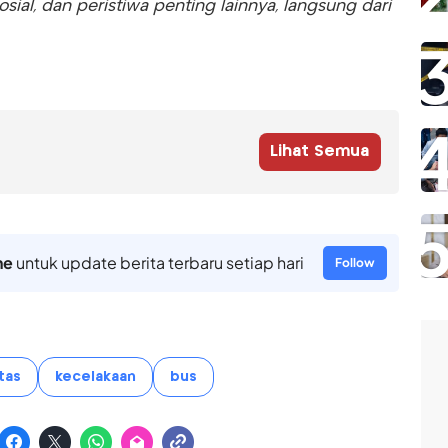
sosial, dan peristiwa penting lainnya, langsung dari
Lihat Semua
ne
untuk update berita terbaru setiap hari
Follow
tas
kecelakaan
bus