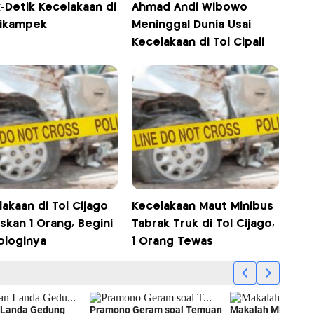
-Detik Kecelakaan di
Ahmad Andi Wibowo
Cikampek
Meninggal Dunia Usai
Kecelakaan di Tol Cipali
akaan di Tol Cijago
Kecelakaan Maut Minibus
skan 1 Orang, Begini
Tabrak Truk di Tol Cijago,
ologinya
1 Orang Tewas