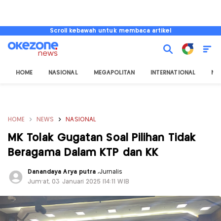
Scroll kebawah untuk membaca artikel
HOME
NASIONAL
MEGAPOLITAN
INTERNATIONAL
NU
HOME
NEWS
NASIONAL
MK Tolak Gugatan Soal Pilihan Tidak
Beragama Dalam KTP dan KK
Danandaya Arya putra
,
Jurnalis
Jum'at, 03 Januari 2025 |14:11 WIB