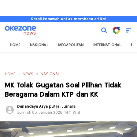
Scroll kebawah untuk membaca artikel
HOME
NASIONAL
MEGAPOLITAN
INTERNATIONAL
NU
HOME
NEWS
NASIONAL
MK Tolak Gugatan Soal Pilihan Tidak
Beragama Dalam KTP dan KK
Danandaya Arya putra
,
Jurnalis
Jum'at, 03 Januari 2025 |14:11 WIB