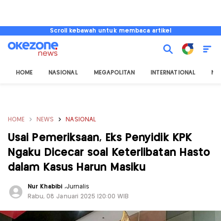
Scroll kebawah untuk membaca artikel
HOME
NASIONAL
MEGAPOLITAN
INTERNATIONAL
NU
HOME
NEWS
NASIONAL
Usai Pemeriksaan, Eks Penyidik KPK
Ngaku Dicecar soal Keterlibatan Hasto
dalam Kasus Harun Masiku
Nur Khabibi
,
Jurnalis
Rabu, 08 Januari 2025 |20:00 WIB