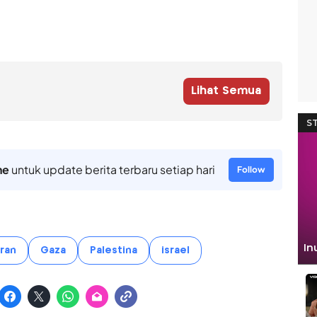
Lihat Semua
ne
untuk update berita terbaru setiap hari
Follow
ran
Gaza
Palestina
israel