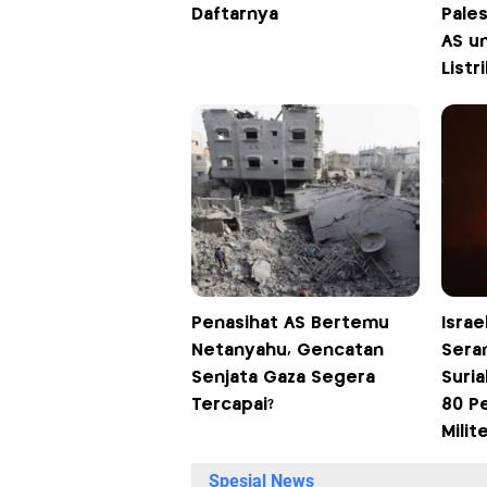
Daftarnya
Pales
AS u
Listri
Penasihat AS Bertemu
Israe
Netanyahu, Gencatan
Sera
Senjata Gaza Segera
Suria
Tercapai?
80 P
Milit