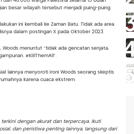
h dari 46.000 warga Palestina selama 15 bulan
an besar wilayah tersebut menjadi puing-puing.
kukan ini kembali ke Zaman Batu. Tidak ada area
lisnya dalam postingan X pada Oktober 2023.
, Woods menuntut "tidak ada gencatan senjata,
gampunan. #KillThemAll".
al lainnya menyoroti ironi Woods seorang skeptis
 rumahnya karena cuaca ekstrem.
rkini dengan akurat dan terpercaya. Ikuti
sosial, dan peristiwa penting lainnya, langsung dari