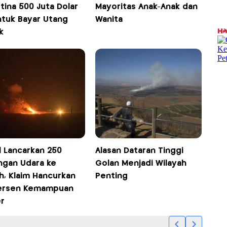
tina 500 Juta Dolar
Mayoritas Anak-Anak dan
ntuk Bayar Utang
Wanita
k
l Lancarkan 250
Alasan Dataran Tinggi
ngan Udara ke
Golan Menjadi Wilayah
h, Klaim Hancurkan
Penting
ersen Kemampuan
er