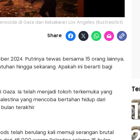
osida di Gaza dan Kebakaran Los Angeles (Ilustrasi/Ist)
Share
er 2024. Putrinya tewas bersama 15 orang lainnya,
uhan hingga sekarang. Apakah ini berarti bagi
Te
 Gaza. Ia telah menjadi tokoh terkemuka yang
lestina yang mencoba bertahan hidup dari
bulan terakhir.
ods telah berulang kali memuji serangan brutal