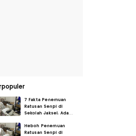
rpopuler
7 Fakta Penemuan
Ratusan Senpi di
Sekolah Jaksel, Ada
Dugaan Narkoba hingga
Heboh Penemuan
Ruang Bunker
Ratusan Senpi di