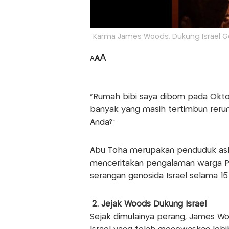
Karma James Woods, Dukung Israel Gen
A
A
A
"Rumah bibi saya dibom pada Oktob
banyak yang masih tertimbun rerunt
Anda?"
Abu Toha merupakan penduduk asli
menceritakan pengalaman warga Pa
serangan genosida Israel selama 15 
2. Jejak Woods Dukung Israel
Sejak dimulainya perang, James Wo