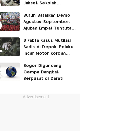
Jaksel, Sekolah
Tegaskan Tak Ada
Buruh Batalkan Demo
Kegiatan Eskul
Agustus-September,
Menembak
Ajukan Empat Tuntutan
ke Pemerintah
8 Fakta Kasus Mutilasi
Sadis di Depok: Pelaku
Incar Motor Korban
hingga Motif Terungkap
Bogor Diguncang
Gempa Dangkal,
Berpusat di Darat!
Advertisement