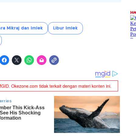
sra Mikraj dan Imlek
Libur Imlek