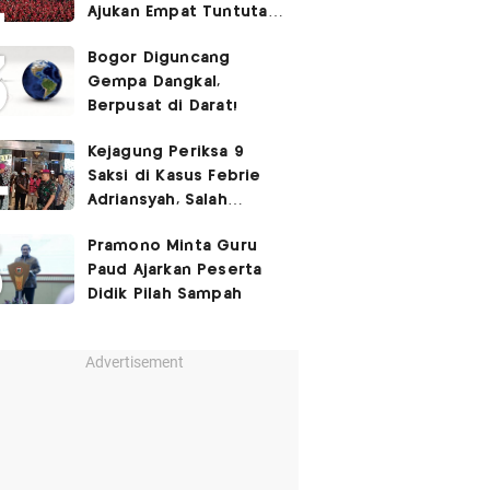
Ajukan Empat Tuntutan
ke Pemerintah
Bogor Diguncang
Gempa Dangkal,
Berpusat di Darat!
Kejagung Periksa 9
Saksi di Kasus Febrie
Adriansyah, Salah
Satunya Don Ritto
Pramono Minta Guru
Paud Ajarkan Peserta
Didik Pilah Sampah
Advertisement