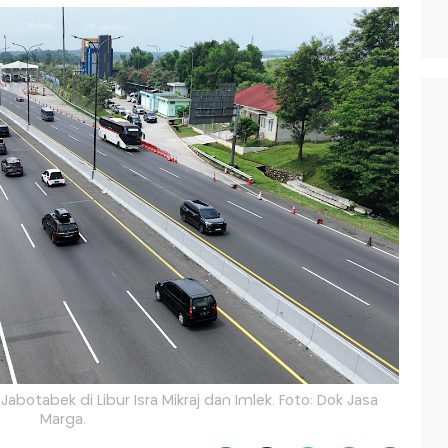
abotabek di Libur Isra Mikraj dan Imlek. Foto: Dok Jasa
Marga.