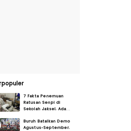
rpopuler
7 Fakta Penemuan
Ratusan Senpi di
Sekolah Jaksel, Ada
Dugaan Narkoba hingga
Buruh Batalkan Demo
Ruang Bunker
Agustus-September,