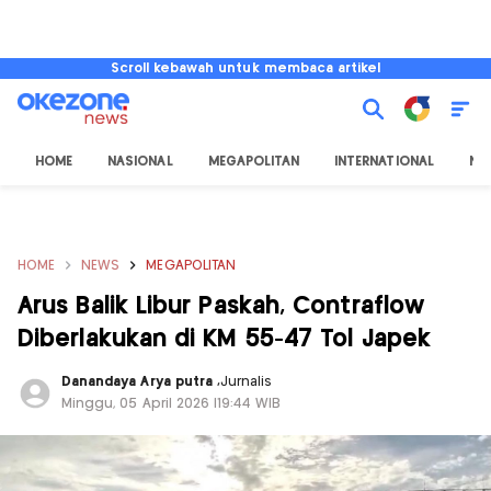
Scroll kebawah untuk membaca artikel
HOME
NASIONAL
MEGAPOLITAN
INTERNATIONAL
NU
HOME
NEWS
MEGAPOLITAN
Arus Balik Libur Paskah, Contraflow
Diberlakukan di KM 55-47 Tol Japek
Danandaya Arya putra
,
Jurnalis
Minggu, 05 April 2026 |19:44 WIB