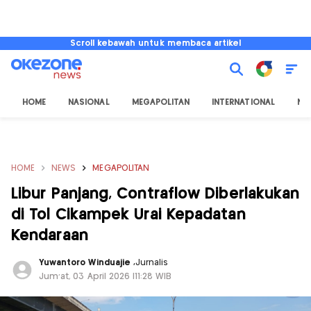
Scroll kebawah untuk membaca artikel
HOME
NASIONAL
MEGAPOLITAN
INTERNATIONAL
NU
HOME
NEWS
MEGAPOLITAN
Libur Panjang, Contraflow Diberlakukan
di Tol Cikampek Urai Kepadatan
Kendaraan
Yuwantoro Winduajie
,
Jurnalis
Jum'at, 03 April 2026 |11:28 WIB