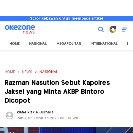
Scroll kebawah untuk membaca artikel
HOME
NASIONAL
MEGAPOLITAN
INTERNATIONAL
NU
HOME
NEWS
NASIONAL
Razman Nasution Sebut Kapolres
Jaksel yang Minta AKBP Bintoro
Dicopot
Riana Rizkia
,
Jurnalis
Rabu, 05 Februari 2025 |00:09 WIB