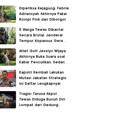
Diperiksa Kejagung, Febrie
Adriansyah Akhirnya Pakai
Rompi Pink dan Diborgol
5 Warga Tewas Dibantai
Secara Brutal, Jenderal
Tempur Kopassus Geram
Turun Tangan Kejar KKB
Atlet Golf Jesslyn Wijaya
Akhirnya Buka Suara soal
Kabar Penculikan, Sedang
Liburan di Bangkok
Kapolri Kembali Lakukan
Mutasi Jabatan Strategis,
Ini Daftar Lengkapnya!
Tragis! Taruna Akpol
Tewas Diduga Bunuh Diri
Lompat dari Gedung
Hoegeng