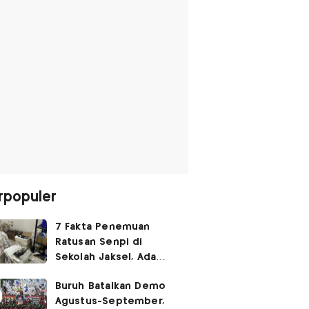
rpopuler
7 Fakta Penemuan
Ratusan Senpi di
Sekolah Jaksel, Ada
Dugaan Narkoba hingga
Buruh Batalkan Demo
Ruang Bunker
Agustus-September,