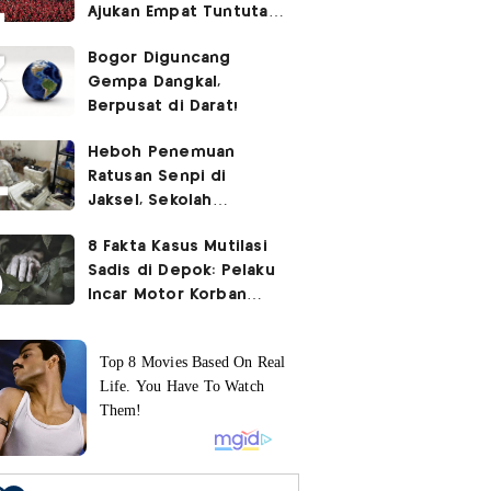
Ajukan Empat Tuntutan
ke Pemerintah
Bogor Diguncang
Gempa Dangkal,
Berpusat di Darat!
Heboh Penemuan
Ratusan Senpi di
Jaksel, Sekolah
Tegaskan Tak Ada
8 Fakta Kasus Mutilasi
Kegiatan Eskul
Sadis di Depok: Pelaku
Menembak
Incar Motor Korban
hingga Motif Terungkap