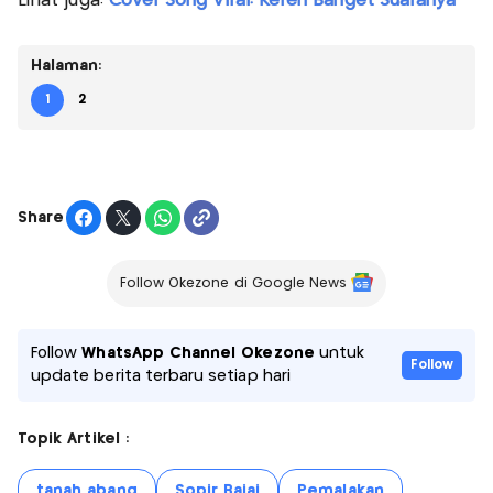
Lihat juga:
Cover Song Viral! Keren Banget Suaranya
Halaman:
1
2
Share
Follow Okezone di Google News
Follow
WhatsApp Channel Okezone
untuk
Follow
update berita terbaru setiap hari
Topik Artikel :
tanah abang
Sopir Bajaj
Pemalakan