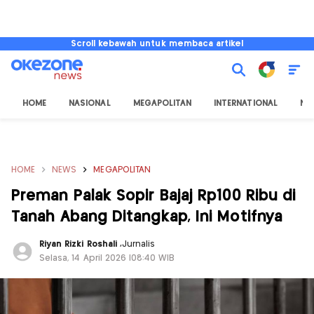
Scroll kebawah untuk membaca artikel
HOME
NASIONAL
MEGAPOLITAN
INTERNATIONAL
NU
HOME
NEWS
MEGAPOLITAN
Preman Palak Sopir Bajaj Rp100 Ribu di
Tanah Abang Ditangkap, Ini Motifnya
Riyan Rizki Roshali
,
Jurnalis
Selasa, 14 April 2026 |08:40 WIB