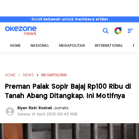
Scroll kebawah untuk membaca artikel
HOME
NASIONAL
MEGAPOLITAN
INTERNATIONAL
NU
HOME
NEWS
MEGAPOLITAN
Preman Palak Sopir Bajaj Rp100 Ribu di
Tanah Abang Ditangkap, Ini Motifnya
Riyan Rizki Roshali
,
Jurnalis
Selasa, 14 April 2026 |08:40 WIB