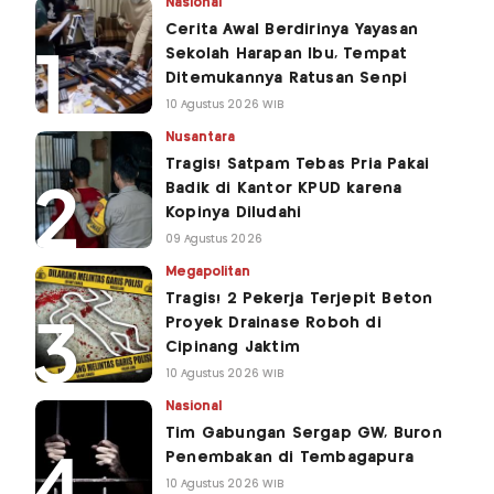
Nasional
Cerita Awal Berdirinya Yayasan
Sekolah Harapan Ibu, Tempat
Ditemukannya Ratusan Senpi
10 Agustus 2026 WIB
Nusantara
Tragis! Satpam Tebas Pria Pakai
Badik di Kantor KPUD karena
Kopinya Diludahi
09 Agustus 2026
Megapolitan
Tragis! 2 Pekerja Terjepit Beton
Proyek Drainase Roboh di
Cipinang Jaktim
10 Agustus 2026 WIB
Nasional
Tim Gabungan Sergap GW, Buron
Penembakan di Tembagapura
10 Agustus 2026 WIB