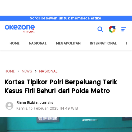
Scroll kebawah untuk membaca artikel
HOME
NASIONAL
MEGAPOLITAN
INTERNATIONAL
NU
HOME
NEWS
NASIONAL
Kortas Tipikor Polri Berpeluang Tarik
Kasus Firli Bahuri dari Polda Metro
Riana Rizkia
,
Jurnalis
Kamis, 13 Februari 2025 |14:49 WIB