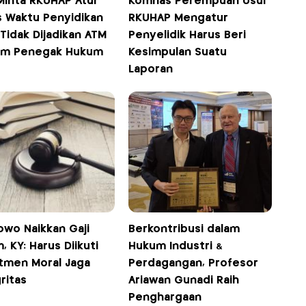
Minta RKUHAP Atur
Komnas Perempuan Usul
s Waktu Penyidikan
RKUHAP Mengatur
Tidak Dijadikan ATM
Penyelidik Harus Beri
m Penegak Hukum
Kesimpulan Suatu
Laporan
owo Naikkan Gaji
Berkontribusi dalam
, KY: Harus Diikuti
Hukum Industri &
tmen Moral Jaga
Perdagangan, Profesor
ritas
Ariawan Gunadi Raih
Penghargaan