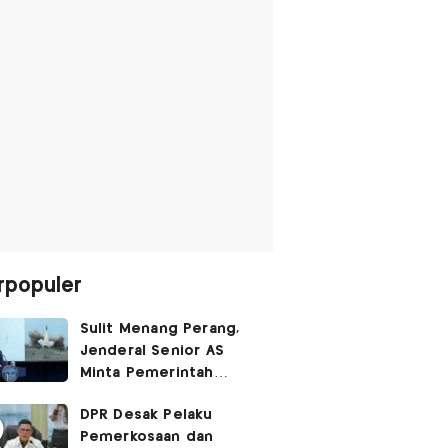
rpopuler
Sulit Menang Perang,
Jenderal Senior AS
Minta Pemerintah
Trump Cari Jalan Damai
DPR Desak Pelaku
Lawan Iran
Pemerkosaan dan