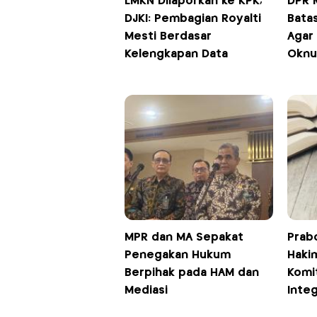
LMKN Dilaporkan ke KPK,
DPR 
DJKI: Pembagian Royalti
Bata
Mesti Berdasar
Agar 
Kelengkapan Data
Oknu
MPR dan MA Sepakat
Prab
Penegakan Hukum
Hakim
Berpihak pada HAM dan
Komi
Mediasi
Integ