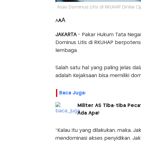
Asas Dominus Litis di RKUHAP Dinilai C
A
A
A
JAKARTA
- Pakar Hukum Tata Nega
Dominus Litis di RKUHAP berpoten
lembaga.
Salah satu hal yang paling jelas 
adalah Kejaksaan bisa memiliki dom
Baca Juga:
Militer AS Tiba-tiba Pec
Ada Apa?
"Kalau itu yang dilakukan, maka, J
mendominasi akses penyidikan. Jaks