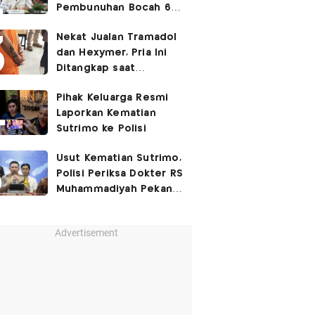
Pembunuhan Bocah 6
Tahun di Tapsel
Nekat Jualan Tramadol
Dihukum Seumur Hidup
dan Hexymer, Pria Ini
Ditangkap saat
Transaksi di Parkiran
Pihak Keluarga Resmi
Laporkan Kematian
Sutrimo ke Polisi
Usut Kematian Sutrimo,
Polisi Periksa Dokter RS
Muhammadiyah Pekan
Depan
Advertisement