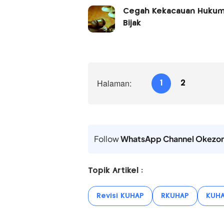
Cegah Kekacauan Hukum,
Bijak
Halaman:
1
2
Follow
WhatsApp Channel Okezo
Topik Artikel :
Revisi KUHAP
RKUHAP
KUH