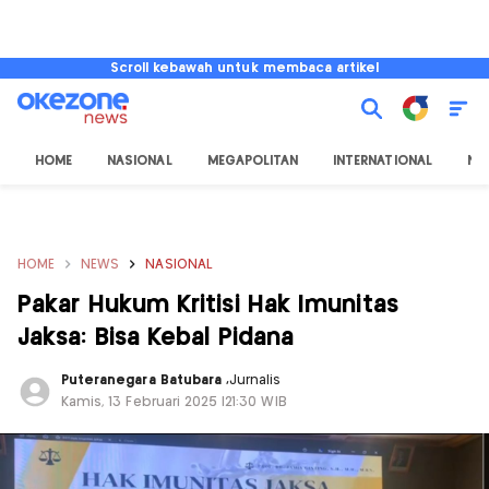
Scroll kebawah untuk membaca artikel
HOME
NASIONAL
MEGAPOLITAN
INTERNATIONAL
NU
HOME
NEWS
NASIONAL
Pakar Hukum Kritisi Hak Imunitas
Jaksa: Bisa Kebal Pidana
Puteranegara Batubara
,
Jurnalis
Kamis, 13 Februari 2025 |21:30 WIB