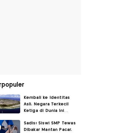
rpopuler
Kembali ke Identitas
Asli, Negara Terkecil
Ketiga di Dunia Ini
Umumkan Perubahan
Sadis! Siswi SMP Tewas
Nama
Dibakar Mantan Pacar,