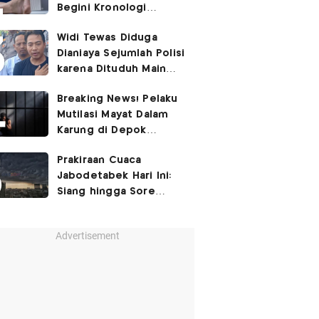
Begini Kronologi
Lengkapnya
Widi Tewas Diduga
Dianiaya Sejumlah Polisi
karena Dituduh Main
Judol
Breaking News! Pelaku
Mutilasi Mayat Dalam
Karung di Depok
Ditangkap
Prakiraan Cuaca
Jabodetabek Hari Ini:
Siang hingga Sore
Berpotensi Hujan
Advertisement