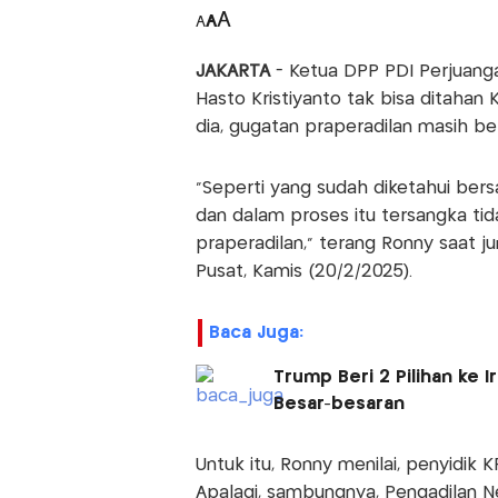
A
A
A
JAKARTA
- Ketua DPP PDI Perjuanga
Hasto Kristiyanto tak bisa ditahan
dia, gugatan praperadilan masih be
"Seperti yang sudah diketahui bers
dan dalam proses itu tersangka tid
praperadilan," terang Ronny saat j
Pusat, Kamis (20/2/2025).
Baca Juga:
Trump Beri 2 Pilihan ke 
Besar-besaran
Untuk itu, Ronny menilai, penyidik
Apalagi, sambungnya, Pengadilan N