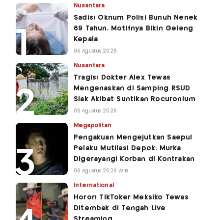
Nusantara
Sadis! Oknum Polisi Bunuh Nenek
69 Tahun, Motifnya Bikin Geleng
Kepala
05 Agustus 2026
Nusantara
Tragis! Dokter Alex Tewas
Mengenaskan di Samping RSUD
Siak Akibat Suntikan Rocuronium
05 Agustus 2026
Megapolitan
Pengakuan Mengejutkan Saepul
Pelaku Mutilasi Depok: Murka
Digerayangi Korban di Kontrakan
06 Agustus 2026 WIB
International
Horor! TikToker Meksiko Tewas
Ditembak di Tengah Live
Streaming