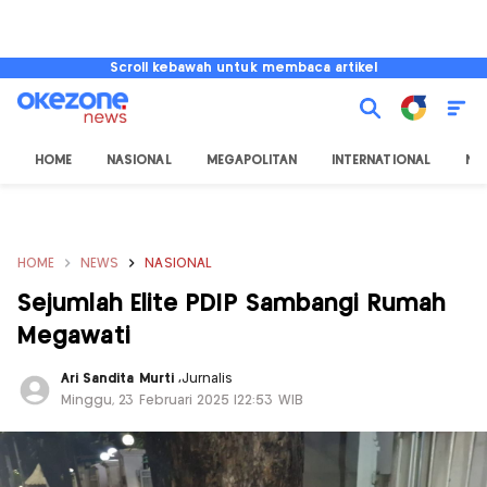
Scroll kebawah untuk membaca artikel
HOME
NASIONAL
MEGAPOLITAN
INTERNATIONAL
NU
HOME
NEWS
NASIONAL
Sejumlah Elite PDIP Sambangi Rumah
Megawati
Ari Sandita Murti
,
Jurnalis
Minggu, 23 Februari 2025 |22:53 WIB