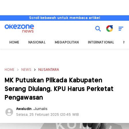
Scroll kebawah untuk membaca artikel
HOME
NASIONAL
MEGAPOLITAN
INTERNATIONAL
NU
HOME
NEWS
NUSANTARA
MK Putuskan Pilkada Kabupaten
Serang Diulang, KPU Harus Perketat
Pengawasan
Awaludin
,
Jurnalis
Selasa, 25 Februari 2025 |20:45 WIB