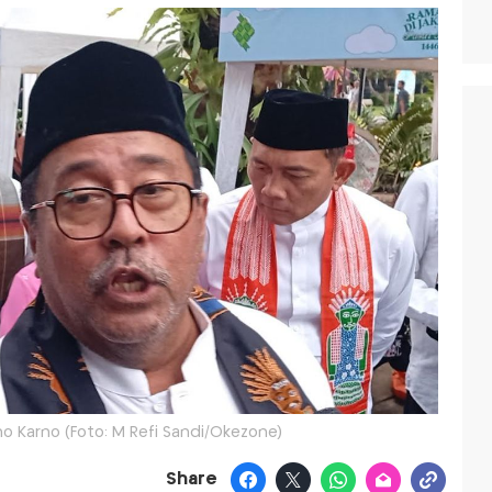
o Karno (Foto: M Refi Sandi/Okezone)
Share