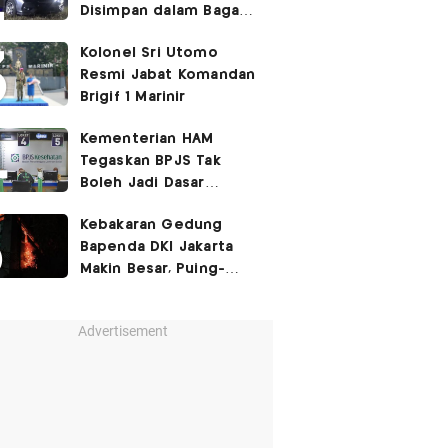
Disimpan dalam Bagasi
Honda Jazz
Kolonel Sri Utomo
Resmi Jabat Komandan
Brigif 1 Marinir
Kementerian HAM
Tegaskan BPJS Tak
Boleh Jadi Dasar
Perbedaan Kualitas
Kebakaran Gedung
Layanan Kesehatan
Bapenda DKI Jakarta
Makin Besar, Puing-
Puing Berjatuhan
Advertisement