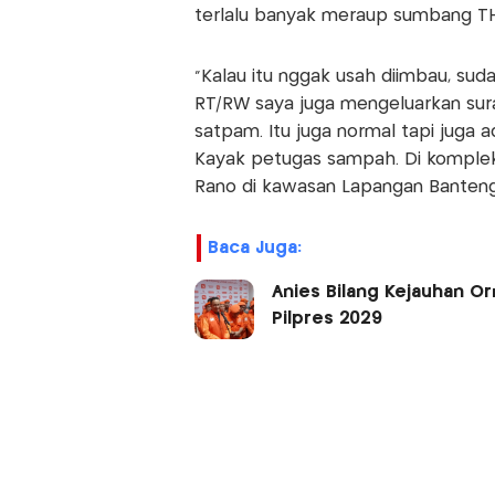
terlalu banyak meraup sumbang T
"Kalau itu nggak usah diimbau, su
RT/RW saya juga mengeluarkan sura
satpam. Itu juga normal tapi juga ad
Kayak petugas sampah. Di komplek pas
Rano di kawasan Lapangan Banteng,
Baca Juga:
Anies Bilang Kejauhan O
Pilpres 2029