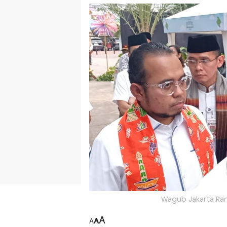
Wagub Jakarta Ran
A
A
A