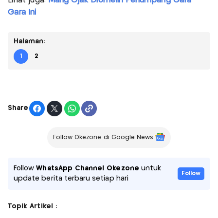
Lihat juga:
Mang Ojak Diomelin Penumpang Gara-
Gara Ini
Halaman:
1
2
Share
Follow Okezone di Google News
Follow
WhatsApp Channel Okezone
untuk
Follow
update berita terbaru setiap hari
Topik Artikel :