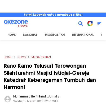
Scroll kebawah untuk membaca artikel
HOME
NASIONAL
MEGAPOLITAN
INTERNATIONAL
NU
HOME
NEWS
MEGAPOLITAN
Rano Karno Telusuri Terowongan
Silahturahmi Masjid Istiqlal-Gereja
Katedral: Keberagaman Tumbuh dan
Harmoni
Muhammad Refi Sandi
,
Jurnalis
Sabtu, 15 Maret 2025 |12:15 WIB