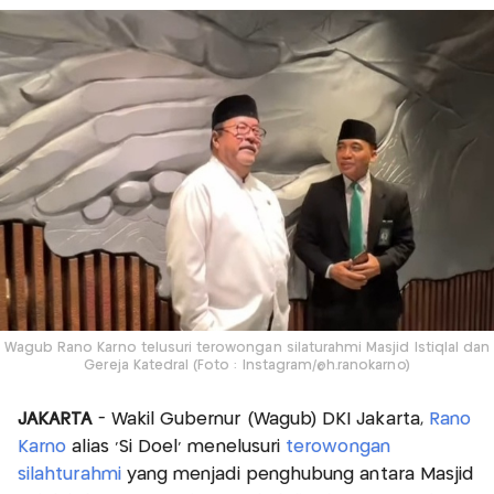
Wagub Rano Karno telusuri terowongan silaturahmi Masjid Istiqlal dan
Gereja Katedral (Foto : Instagram/@h.ranokarno)
JAKARTA
- Wakil Gubernur (Wagub) DKI Jakarta,
Rano
Karno
alias 'Si Doel' menelusuri
terowongan
silahturahmi
yang menjadi penghubung antara Masjid