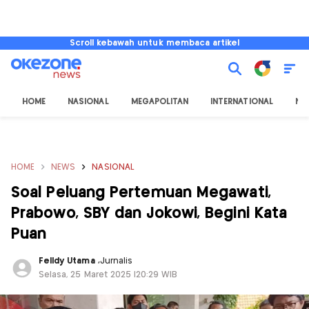
Scroll kebawah untuk membaca artikel
HOME
NASIONAL
MEGAPOLITAN
INTERNATIONAL
NU
HOME
NEWS
NASIONAL
Soal Peluang Pertemuan Megawati,
Prabowo, SBY dan Jokowi, Begini Kata
Puan
Felldy Utama
,
Jurnalis
Selasa, 25 Maret 2025 |20:29 WIB