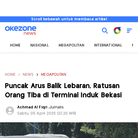
Scroll kebawah untuk membaca artikel
HOME
NASIONAL
MEGAPOLITAN
INTERNATIONAL
NU
HOME
NEWS
MEGAPOLITAN
Puncak Arus Balik Lebaran, Ratusan
Orang Tiba di Terminal Induk Bekasi
Achmad Al Fiqri
,
Jurnalis
Sabtu, 05 April 2025 |23:20 WIB