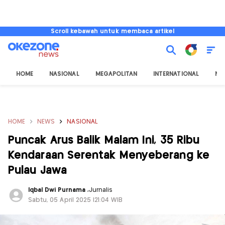
Scroll kebawah untuk membaca artikel
HOME
NASIONAL
MEGAPOLITAN
INTERNATIONAL
NU
HOME
NEWS
NASIONAL
Puncak Arus Balik Malam Ini, 35 Ribu
Kendaraan Serentak Menyeberang ke
Pulau Jawa
Iqbal Dwi Purnama
,
Jurnalis
Sabtu, 05 April 2025 |21:04 WIB