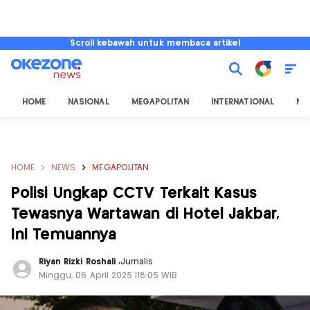
Scroll kebawah untuk membaca artikel
HOME
NASIONAL
MEGAPOLITAN
INTERNATIONAL
NU
HOME
NEWS
MEGAPOLITAN
Polisi Ungkap CCTV Terkait Kasus
Tewasnya Wartawan di Hotel Jakbar,
Ini Temuannya
Riyan Rizki Roshali
,
Jurnalis
Minggu, 06 April 2025 |18:05 WIB