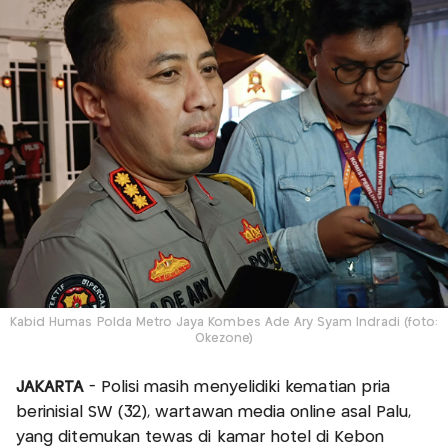
Kabid Humas Polda Metro Jaya Kombes Ade Ary Syam Indradi (foto:
Okezone)
JAKARTA
- Polisi masih menyelidiki kematian pria
berinisial SW (32), wartawan media online asal Palu,
yang ditemukan tewas di kamar hotel di Kebon