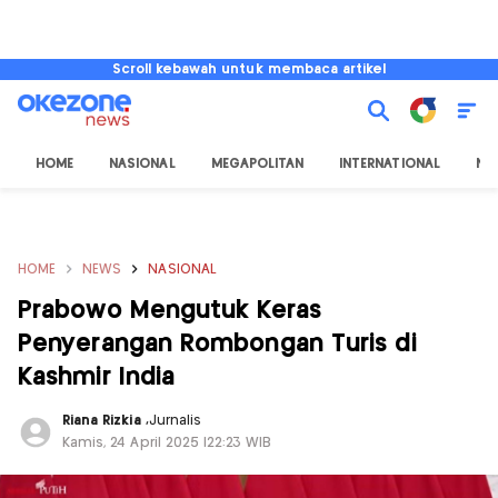
Scroll kebawah untuk membaca artikel
HOME
NASIONAL
MEGAPOLITAN
INTERNATIONAL
NU
HOME
NEWS
NASIONAL
Prabowo Mengutuk Keras
Penyerangan Rombongan Turis di
Kashmir India
Riana Rizkia
,
Jurnalis
Kamis, 24 April 2025 |22:23 WIB