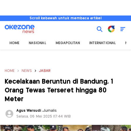
Scroll kebawah untuk membaca artikel
HOME
NASIONAL
MEGAPOLITAN
INTERNATIONAL
NU
HOME
NEWS
JABAR
Kecelakaan Beruntun di Bandung, 1
Orang Tewas Terseret hingga 80
Meter
Agus Warsudi
,
Jurnalis
Selasa, 06 Mei 2025 |17:44 WIB