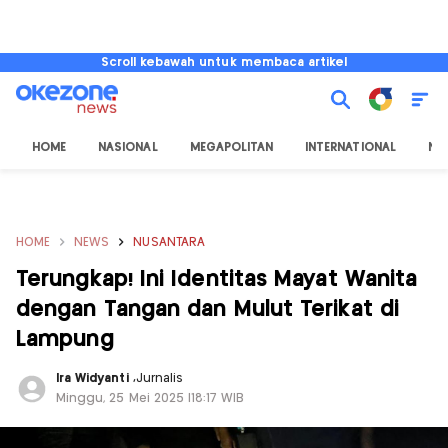
Scroll kebawah untuk membaca artikel
HOME
NASIONAL
MEGAPOLITAN
INTERNATIONAL
NU
HOME
NEWS
NUSANTARA
Terungkap! Ini Identitas Mayat Wanita
dengan Tangan dan Mulut Terikat di
Lampung
Ira Widyanti
,
Jurnalis
Minggu, 25 Mei 2025 |18:17 WIB