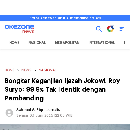
Scroll kebawah untuk membaca artikel
HOME
NASIONAL
MEGAPOLITAN
INTERNATIONAL
NU
HOME
NEWS
NASIONAL
Bongkar Keganjilan Ijazah Jokowi, Roy
Suryo: 99,9% Tak Identik dengan
Pembanding
Achmad Al Fiqri
,
Jurnalis
Selasa, 03 Juni 2025 |22:03 WIB