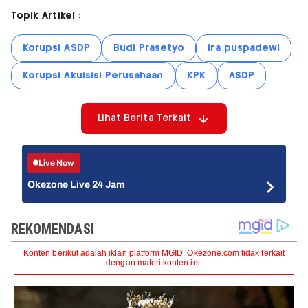
Topik Artikel :
Korupsi ASDP
Budi Prasetyo
ira puspadewi
Korupsi Akuisisi Perusahaan
KPK
ASDP
Lihat Berita Terkait
Live Now
Okezone Live 24 Jam