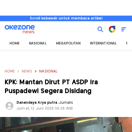
Scroll kebawah untuk membaca artikel
HOME
NASIONAL
MEGAPOLITAN
INTERNATIONAL
NU
HOME
NEWS
NASIONAL
KPK: Mantan Dirut PT ASDP Ira
Puspadewi Segera Disidang
Danandaya Arya putra
,
Jurnalis
Jum'at, 13 Juni 2025 |14:38 WIB