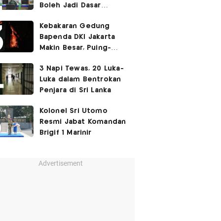
Boleh Jadi Dasar
Perbedaan Kualitas
Kebakaran Gedung
Layanan Kesehatan
Bapenda DKI Jakarta
Makin Besar, Puing-
Puing Berjatuhan
3 Napi Tewas, 20 Luka-
Luka dalam Bentrokan
Penjara di Sri Lanka
Kolonel Sri Utomo
Resmi Jabat Komandan
Brigif 1 Marinir
Advertisement