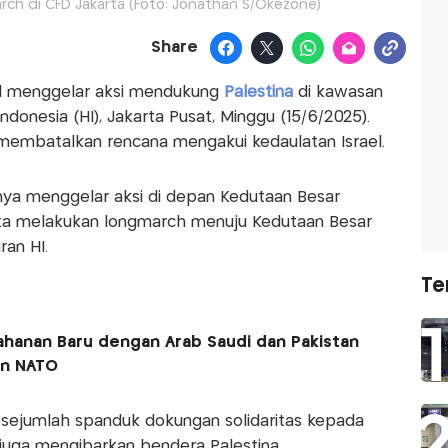
rch di CFD Jakarta (Foto: Jonathan S/Okezone)
Share
il menggelar aksi mendukung
Palestina
di kawasan
ndonesia (HI), Jakarta Pusat, Minggu (15/6/2025).
embatalkan rencana mengakui kedaulatan Israel.
lnya menggelar aksi di depan Kedutaan Besar
eka melakukan longmarch menuju Kedutaan Besar
ran HI.
Te
ahanan Baru dengan Arab Saudi dan Pakistan
en NATO
ejumlah spanduk dokungan solidaritas kepada
 juga mengibarkan bendera Palestina.