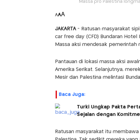
Massa pro Palestina longma
A
A
A
JAKARTA
- Ratusan masyarakat sip
car free day (CFD) Bundaran Hotel I
Massa aksi mendesak pemerintah m
Pantauan di lokasi massa aksi awa
Amerika Serikat. Selanjutnya, mer
Mesir dan Palestina melintasi Bunda
Baca Juga:
Turki Ungkap Pakta Pert
Sejalan dengan Komitm
Ratusan masyarakat itu membawa s
Palestina. Tak sedikit mereka yang